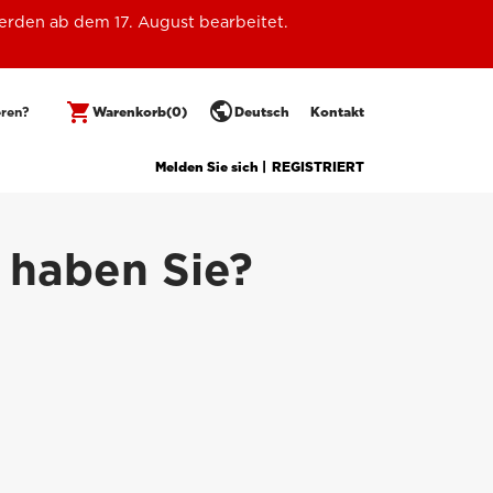
erden ab dem 17. August bearbeitet.
public
shopping_cart
eren?
Warenkorb
(0)
Deutsch
Kontakt
Melden Sie sich |
REGISTRIERT
 haben Sie?