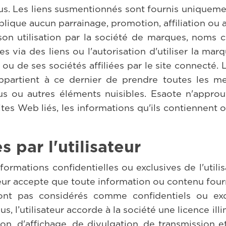
lus. Les liens susmentionnés sont fournis uniqueme
implique aucun parrainage, promotion, affiliation ou 
 son utilisation par la société de marques, nom
es via des liens ou l'autorisation d'utiliser la ma
u de ses sociétés affiliées par le site connecté. L'a
l appartient à ce dernier de prendre toutes les 
irus ou autres éléments nuisibles. Esaote n'appro
tes Web liés, les informations qu'ils contiennent 
 par l'utilisateur
ormations confidentielles ou exclusives de l'utilisat
teur accepte que toute information ou contenu fou
nt pas considérés comme confidentiels ou excl
, l’utilisateur accorde à la société une licence illim
ion, d'affichage, de divulgation, de transmission 