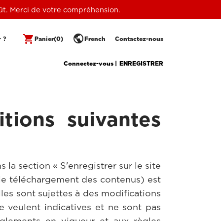
oût. Merci de votre compréhension.
public
shopping_cart
r ?
Panier
(0)
French
Contactez-nous
Connectez-vous |
ENREGISTRER
itions suivantes
 la section « S'enregistrer sur le site
s le téléchargement des contenus) est
les sont sujettes à des modifications
se veulent indicatives et ne sont pas
èglements en vigueur et aux règles