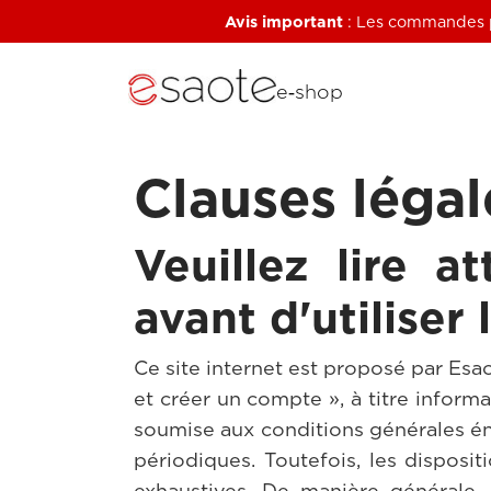
Avis important
: Les commandes pa
e‑shop
Clauses légal
Veuillez lire a
avant d'utiliser 
Ce site internet est proposé par Esaot
et créer un compte », à titre inform
soumise aux conditions générales éno
périodiques. Toutefois, les disposit
exhaustives. De manière générale,