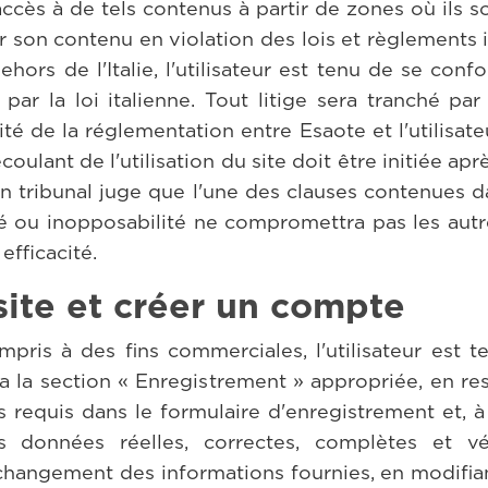
l'accès à de tels contenus à partir de zones où ils 
ter son contenu en violation des lois et règlements it
hors de l'Italie, l'utilisateur est tenu de se conf
s par la loi italienne. Tout litige sera tranché pa
ité de la réglementation entre Esaote et l'utilisate
coulant de l'utilisation du site doit être initiée a
 un tribunal juge que l'une des clauses contenues 
ité ou inopposabilité ne compromettra pas les aut
efficacité.
 site et créer un compte
compris à des fins commerciales, l'utilisateur es
a la section « Enregistrement » appropriée, en resp
 requis dans le formulaire d'enregistrement et, à 
s données réelles, correctes, complètes et vér
angement des informations fournies, en modifian