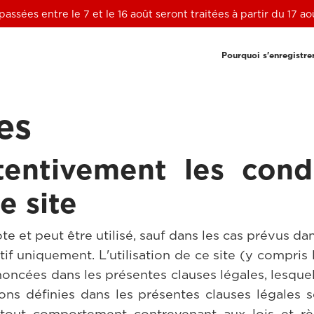
ssées entre le 7 et le 16 août seront traitées à partir du 17 a
Pourquoi s'enregistre
es
ttentivement les cond
le site
e et peut être utilisé, sauf dans les cas prévus dans
atif uniquement. L'utilisation de ce site (y compri
ncées dans les présentes clauses légales, lesquel
ions définies dans les présentes clauses légales 
 tout comportement contrevenant aux lois et r