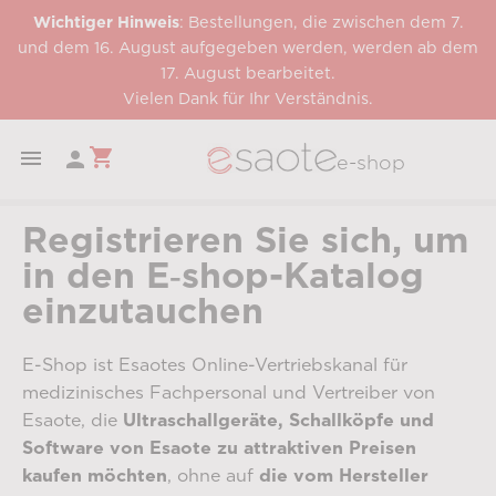
Wichtiger Hinweis
: Bestellungen, die zwischen dem 7.
und dem 16. August aufgegeben werden, werden ab dem
17. August bearbeitet.
Vielen Dank für Ihr Verständnis.
shopping_cart


e-shop
Registrieren Sie sich, um
in den E‑shop-Katalog
einzutauchen
E-Shop ist Esaotes Online-Vertriebskanal für
medizinisches Fachpersonal und Vertreiber von
Esaote, die
Ultraschallgeräte, Schallköpfe und
Software von Esaote zu attraktiven Preisen
kaufen möchten
, ohne auf
die vom Hersteller