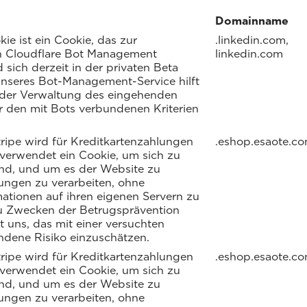
Domainname
e ist ein Cookie, das zur
.linkedin.com,
n Cloudflare Bot Management
linkedin.com
d sich derzeit in der privaten Beta
 unseres Bot-Management-Service hilft
 der Verwaltung des eingehenden
r den mit Bots verbundenen Kriterien
tripe wird für Kreditkartenzahlungen
.eshop.esaote.c
 verwendet ein Cookie, um sich zu
ind, und um es der Website zu
ungen zu verarbeiten, ohne
mationen auf ihren eigenen Servern zu
u Zwecken der Betrugsprävention
ft uns, das mit einer versuchten
ndene Risiko einzuschätzen.
tripe wird für Kreditkartenzahlungen
.eshop.esaote.c
 verwendet ein Cookie, um sich zu
ind, und um es der Website zu
ungen zu verarbeiten, ohne