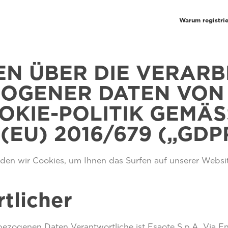
Warum registri
N ÜBER DIE VERARB
OGENER DATEN VON 
OKIE-POLITIK GEMÄS
EU) 2016/679 („GDP
en wir Cookies, um Ihnen das Surfen auf unserer Website 
tlicher
nbezogenen Daten Verantwortliche ist Esaote S.p.A, Via 