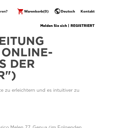
public
shopping_cart
eren?
Warenkorb
(0)
Deutsch
Kontakt
Melden Sie sich |
REGISTRIERT
EITUNG
ONLINE-
S DER
R")
zu erleichtern und es intuitiver zu
Enrico Melen 77, Genua (im Folgenden