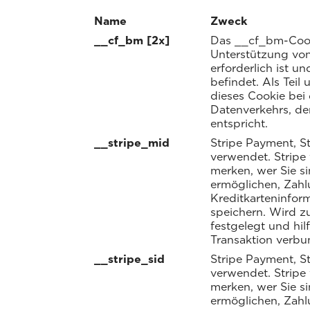
Name
Zweck
__cf_bm [2x]
Das __cf_bm-Cooki
Unterstützung vo
erforderlich ist un
befindet. Als Teil
dieses Cookie bei
Datenverkehrs, de
entspricht.
__stripe_mid
Stripe Payment, S
verwendet. Stripe
merken, wer Sie s
ermöglichen, Zahl
Kreditkarteninfor
speichern. Wird z
festgelegt und hil
Transaktion verbu
__stripe_sid
Stripe Payment, S
verwendet. Stripe
merken, wer Sie s
ermöglichen, Zahl