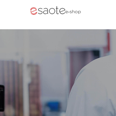
e‑shop