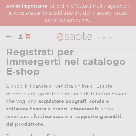
Avviso importante
: Gli ordini effettuati tra il 7 agosto e il
16 agosto saranno gestiti a partire dal 17 agosto. Grazie
per la comprensione.
shopping_cart


e-shop
Registrati per
immergerti nel catalogo
E‑shop
E‑shop è il canale di vendita online di Esaote
riservato agli operatori sanitari e distributori Esaote
che vogliono
acquistare ecografi, sonde e
software Esaote a prezzi interessanti
, senza
rinunciare alla
sicurezza e al supporto garantiti
dal produttore
.