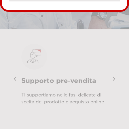
Supporto pre‑vendita
Ins
zza
Ti supportiamo nelle fasi delicate di
Servi
ote
scelta del prodotto e acquisto online
selez
ai tu