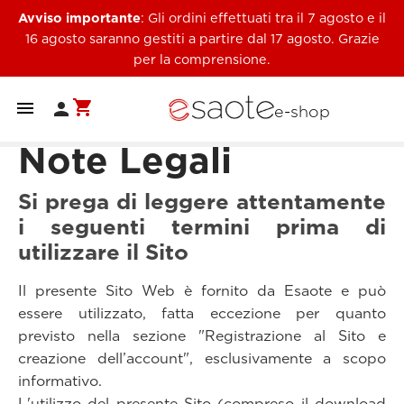
Avviso importante
: Gli ordini effettuati tra il 7 agosto e il
16 agosto saranno gestiti a partire dal 17 agosto. Grazie
per la comprensione.
shopping_cart


e-shop
Note Legali
Si prega di leggere attentamente
i seguenti termini prima di
utilizzare il Sito
Il presente Sito Web è fornito da Esaote e può
essere utilizzato, fatta eccezione per quanto
previsto nella sezione "Registrazione al Sito e
creazione dell’account", esclusivamente a scopo
informativo.
L'utilizzo del presente Sito (compreso il download