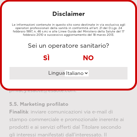
stampo commerciale e promozionale inerente ai
Disclaimer
prodotti e ai servizi offerti dal Titolare. Il
conferimento dei dati personali per questa
Le informazioni contenute in questo sito sono destinate in via esclusiva agli
operatori professionali della sanità in conformità all'art. 21 del D.Lgs. 24
finalità è del tutto facoltativo e non pregiudica la
febbraio 1997, n. 46 s.m.i e alle Linee Guida del Ministero della Salute del 17
febbraio 2010 e successivo aggiornamento del 18 marzo 2013.
fruizione dei servizi presenti nel Sito.
Base giuridica
: consenso dell’interessato (art.
Sei un operatore sanitario?
6(1)(a) GDPR).
SÌ
NO
Periodo di conservazione
: i dati personali sono
conservati fino all’eventuale revoca del consenso
Lingua
da parte dell’interessato, esercitabile dall’utente
contattando il Titolare all’indirizzo e-mail
privacy.esaote@esaote.com.
5.5. Marketing profilato
Finalità
: inviare comunicazioni via e-mail di
stampo commerciale e promozionale inerente ai
prodotti e ai servizi offerti dal Titolare secondo
gli interessi manifestati dall’interessato. Il