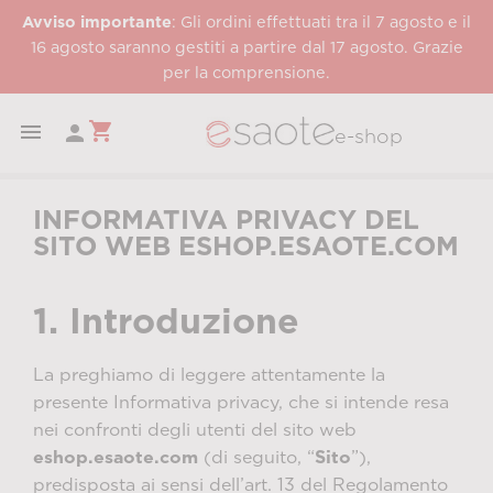
Avviso importante
: Gli ordini effettuati tra il 7 agosto e il
16 agosto saranno gestiti a partire dal 17 agosto. Grazie
per la comprensione.
shopping_cart


e-shop
INFORMATIVA PRIVACY DEL
SITO WEB ESHOP.ESAOTE.COM
1. Introduzione
La preghiamo di leggere attentamente la
presente Informativa privacy, che si intende resa
nei confronti degli utenti del sito web
eshop.esaote.com
(di seguito, “
Sito
”),
predisposta ai sensi dell’art. 13 del Regolamento