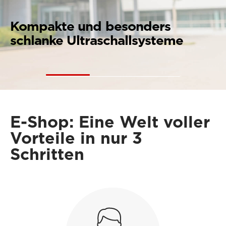
ompakte und besonders
D
chlanke Ultraschallsysteme
m
E-Shop: Eine Welt voller
Vorteile in nur 3
Schritten