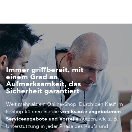
Immer griffbereit, mit
einem Grad an
Aufmerksamkeit, das
Sicherheit garantiert
Weit mehr als ein Online-Shop. Durch den Kauf im
E-Shop können Sie die
von Esaote angebotenen
Serviceangebote und Vorteile
nutzen, wie z. B.
Unterstützung in jeder Phase des Kaufs und