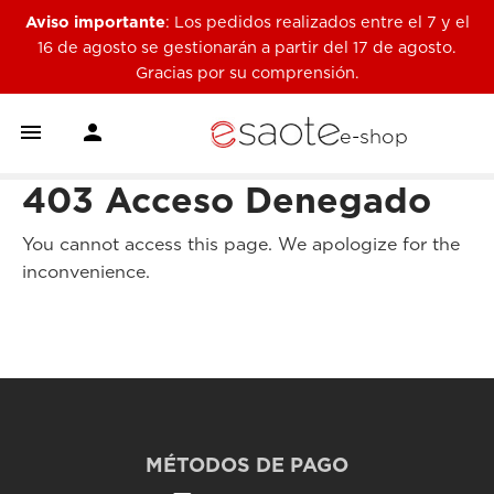
Aviso importante
: Los pedidos realizados entre el 7 y el
16 de agosto se gestionarán a partir del 17 de agosto.
Gracias por su comprensión.


e-shop
403 Acceso Denegado
You cannot access this page. We apologize for the
inconvenience.
MÉTODOS DE PAGO