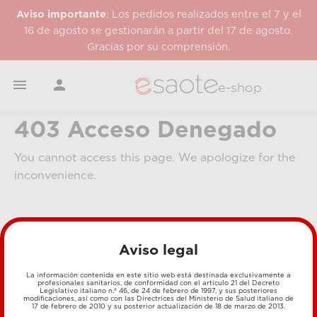
Aviso importante
: Los pedidos realizados entre el 7 y el
16 de agosto se gestionarán a partir del 17 de agosto.
Gracias por su comprensión.


e-shop
403 Acceso Denegado
You cannot access this page. We apologize for the
inconvenience.
Aviso legal
La información contenida en este sitio web está destinada exclusivamente a
profesionales sanitarios, de conformidad con el artículo 21 del Decreto
Legislativo italiano n.º 46, de 24 de febrero de 1997, y sus posteriores
MÉTODOS DE PAGO
modificaciones, así como con las Directrices del Ministerio de Salud italiano de
17 de febrero de 2010 y su posterior actualización de 18 de marzo de 2013.