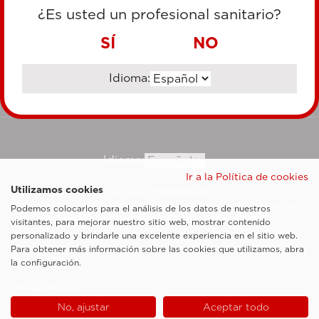
TARJETA DE CRÉDITO
¿Es usted un profesional sanitario?
TRANSFERENCIA BANCARIA
SÍ
NO
Idioma:
Ir al sitio corporativo
Idioma:
Ir a la Política de cookies
Utilizamos cookies
Esaote SpA ©2026 - Vat Code IT05131180969
Sociedad sujeta a la actividad de dirección y coordinación de Shanghai Luzi
Podemos colocarlos para el análisis de los datos de nuestros
Enterprise Management Consultancy Center (Limited Partnership)
visitantes, para mejorar nuestro sitio web, mostrar contenido
Notas legales
personalizado y brindarle una excelente experiencia en el sitio web.
Para obtener más información sobre las cookies que utilizamos, abra
Cookie Policy
la configuración.
Privacy Policy
No, ajustar
Aceptar todo