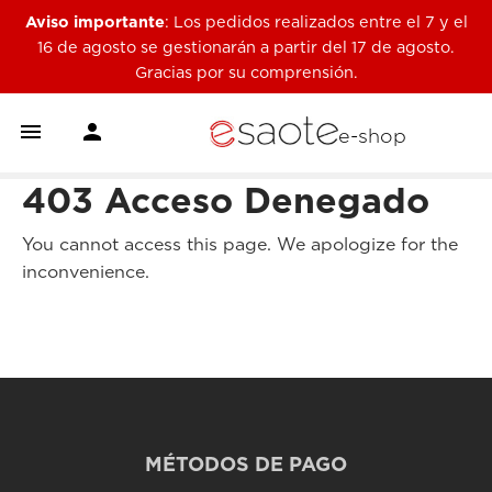
Aviso importante
: Los pedidos realizados entre el 7 y el
16 de agosto se gestionarán a partir del 17 de agosto.
Gracias por su comprensión.


e-shop
403 Acceso Denegado
You cannot access this page. We apologize for the
inconvenience.
MÉTODOS DE PAGO