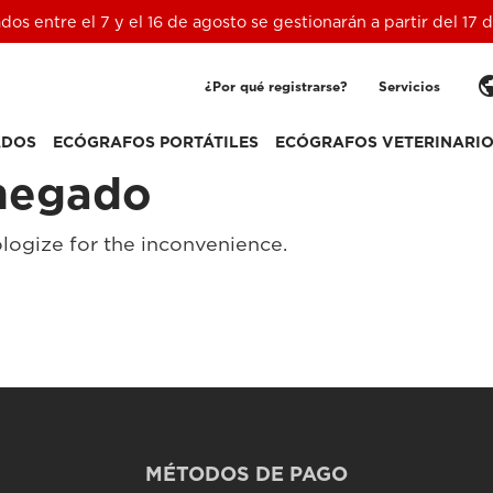
ados entre el 7 y el 16 de agosto se gestionarán a partir del 17
pub
¿Por qué registrarse?
Servicios
ADOS
ECÓGRAFOS PORTÁTILES
ECÓGRAFOS VETERINARI
negado
logize for the inconvenience.
MÉTODOS DE PAGO