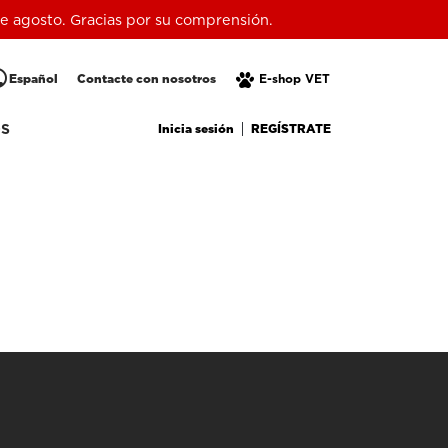
 de agosto. Gracias por su comprensión.
lic
Español
Contacte con nosotros
E-shop VET
Inicia sesión
REGÍSTRATE
OS