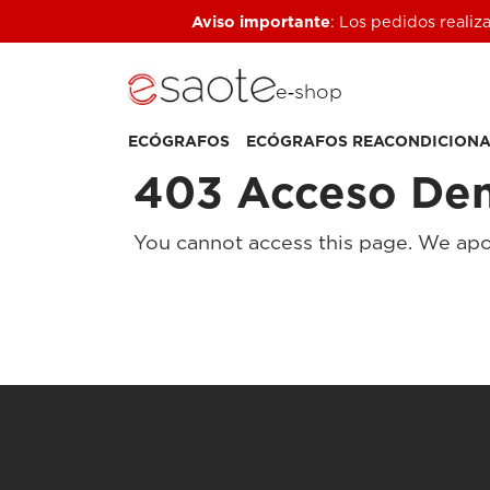
Aviso importante
: Los pedidos realiz
e‑shop
ECÓGRAFOS
ECÓGRAFOS REACONDICION
403 Acceso De
You cannot access this page. We apo