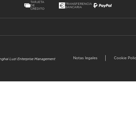
TARJETA
TRANSFERENCIA
DE
BANCARIA
CRÉDITO
Notas legales
Cookie Poli
hanghai Luzi Enterprise Management