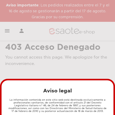
Aviso importante
: Los pedidos realizados entre el 7 y el
16 de agosto se gestionarán a partir del 17 de agosto.
Gracias por su comprensión.


e-shop
403 Acceso Denegado
You cannot access this page. We apologize for the
inconvenience.
Aviso legal
La información contenida en este sitio web está destinada exclusivamente a
profesionales sanitarios, de conformidad con el artículo 21 del Decreto
Legislativo italiano n.º 46, de 24 de febrero de 1997, y sus posteriores
MÉTODOS DE PAGO
modificaciones, así como con las Directrices del Ministerio de Salud italiano de
17 de febrero de 2010 y su posterior actualización de 18 de marzo de 2013.