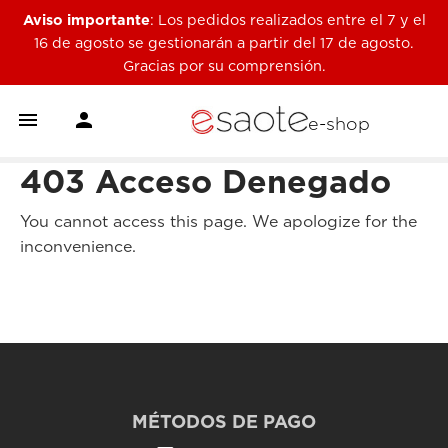
Aviso importante
: Los pedidos realizados entre el 7 y el
16 de agosto se gestionarán a partir del 17 de agosto.
Gracias por su comprensión.


e-shop
403 Acceso Denegado
You cannot access this page. We apologize for the
inconvenience.
MÉTODOS DE PAGO