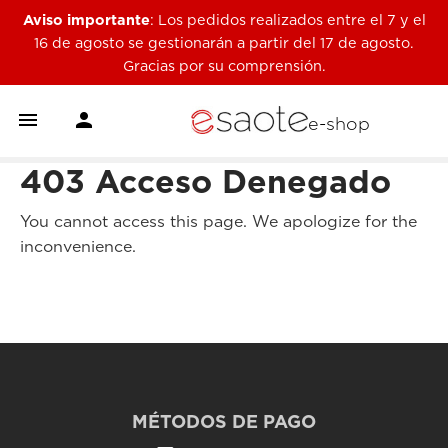
Aviso importante
: Los pedidos realizados entre el 7 y el
16 de agosto se gestionarán a partir del 17 de agosto.
Gracias por su comprensión.


e-shop
403 Acceso Denegado
You cannot access this page. We apologize for the
inconvenience.
MÉTODOS DE PAGO