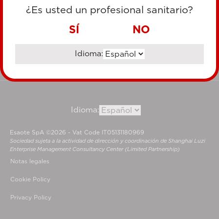
TARJETA DE CRÉDITO
¿Es usted un profesional sanitario?
TRANSFERENCIA BANCARIA
SÍ
NO
Idioma:
Ir al sitio corporativo
Idioma:
Esaote SpA ©2026 - Vat Code IT05131180969
Sociedad sujeta a la actividad de dirección y coordinación de Shanghai Luzi
Enterprise Management Consultancy Center (Limited Partnership)
Notas legales
Cookie Policy
Privacy Policy