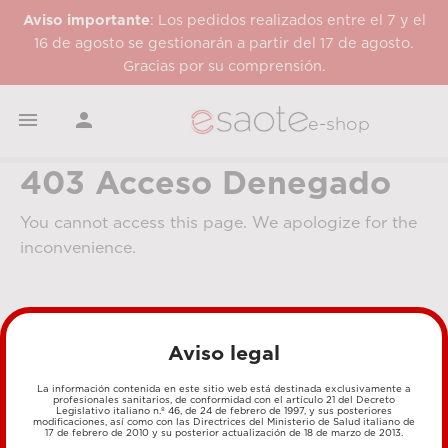
Aviso importante
: Los pedidos realizados entre el 7 y el
16 de agosto se gestionarán a partir del 17 de agosto.
Gracias por su comprensión.


e-shop
403 Acceso Denegado
You cannot access this page. We apologize for the
inconvenience.
Aviso legal
La información contenida en este sitio web está destinada exclusivamente a
profesionales sanitarios, de conformidad con el artículo 21 del Decreto
Legislativo italiano n.º 46, de 24 de febrero de 1997, y sus posteriores
MÉTODOS DE PAGO
modificaciones, así como con las Directrices del Ministerio de Salud italiano de
17 de febrero de 2010 y su posterior actualización de 18 de marzo de 2013.