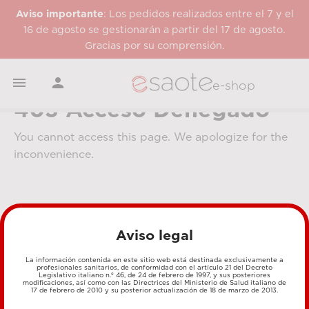
Aviso importante
: Los pedidos realizados entre el 7 y el
16 de agosto se gestionarán a partir del 17 de agosto.
Gracias por su comprensión.


e-shop
403 Acceso Denegado
You cannot access this page. We apologize for the
inconvenience.
Aviso legal
La información contenida en este sitio web está destinada exclusivamente a
profesionales sanitarios, de conformidad con el artículo 21 del Decreto
MÉTODOS DE PAGO
Legislativo italiano n.º 46, de 24 de febrero de 1997, y sus posteriores
modificaciones, así como con las Directrices del Ministerio de Salud italiano de
17 de febrero de 2010 y su posterior actualización de 18 de marzo de 2013.
TARJETA DE CRÉDITO