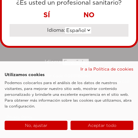
¿Es usted un profesional sanitario?
TRANSFERENCIA BANCARIA
SÍ
NO
Idioma:
Ir al sitio corporativo
Idioma:
Ir a la Política de cookies
Utilizamos cookies
Esaote SpA ©2026 - Vat Code IT05131180969
Sociedad sujeta a la actividad de dirección y coordinación de Shanghai Luzi
Podemos colocarlos para el análisis de los datos de nuestros
Enterprise Management Consultancy Center (Limited Partnership)
visitantes, para mejorar nuestro sitio web, mostrar contenido
Notas legales
personalizado y brindarle una excelente experiencia en el sitio web.
Para obtener más información sobre las cookies que utilizamos, abra
Cookie Policy
la configuración.
Privacy Policy
No, ajustar
Aceptar todo