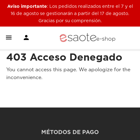
Aviso importante
: Los pedidos realizados entre el 7 y el
16 de agosto se gestionarán a partir del 17 de agosto.
Gracias por su comprensión.


e-shop
403 Acceso Denegado
You cannot access this page. We apologize for the
inconvenience.
MÉTODOS DE PAGO