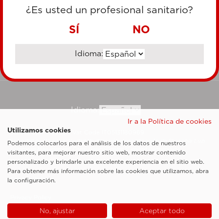
TARJETA DE CRÉDITO
¿Es usted un profesional sanitario?
TRANSFERENCIA BANCARIA
SÍ
NO
Idioma:
Ir al sitio corporativo
Idioma:
Ir a la Política de cookies
Utilizamos cookies
Esaote SpA ©2026 - Vat Code IT05131180969
Sociedad sujeta a la actividad de dirección y coordinación de Shanghai Luzi
Podemos colocarlos para el análisis de los datos de nuestros
Enterprise Management Consultancy Center (Limited Partnership)
visitantes, para mejorar nuestro sitio web, mostrar contenido
Notas legales
personalizado y brindarle una excelente experiencia en el sitio web.
Para obtener más información sobre las cookies que utilizamos, abra
Cookie Policy
la configuración.
Privacy Policy
No, ajustar
Aceptar todo