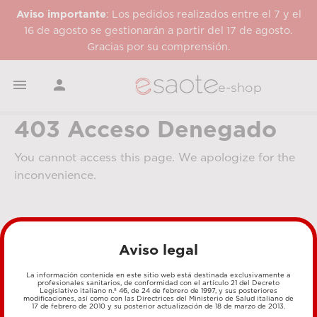
Aviso importante
: Los pedidos realizados entre el 7 y el
16 de agosto se gestionarán a partir del 17 de agosto.
Gracias por su comprensión.


e-shop
403 Acceso Denegado
You cannot access this page. We apologize for the
inconvenience.
Aviso legal
La información contenida en este sitio web está destinada exclusivamente a
profesionales sanitarios, de conformidad con el artículo 21 del Decreto
Legislativo italiano n.º 46, de 24 de febrero de 1997, y sus posteriores
MÉTODOS DE PAGO
modificaciones, así como con las Directrices del Ministerio de Salud italiano de
17 de febrero de 2010 y su posterior actualización de 18 de marzo de 2013.