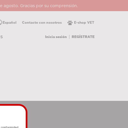
 de agosto. Gracias por su comprensión.
lic
Español
Contacte con nosotros
E-shop VET
Inicia sesión
REGÍSTRATE
OS
e conformidad