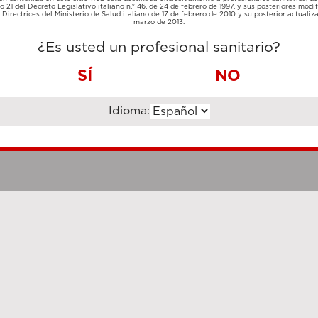
TARJETA
lo 21 del Decreto Legislativo italiano n.º 46, de 24 de febrero de 1997, y sus posteriores modif
TRANSFERENCIA
DE
Directrices del Ministerio de Salud italiano de 17 de febrero de 2010 y su posterior actualiz
BANCARIA
CRÉDITO
marzo de 2013.
¿Es usted un profesional sanitario?
SÍ
NO
Idioma:
Notas legales
Cookie Poli
hanghai Luzi Enterprise Management