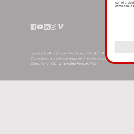
con el artícu
como con las 
Esaote SpA ©2026 - Vat Code IT05131180969
Sociedad sujeta a la actividad de dirección y coordinación de S
Consultancy Center (Limited Partnership)