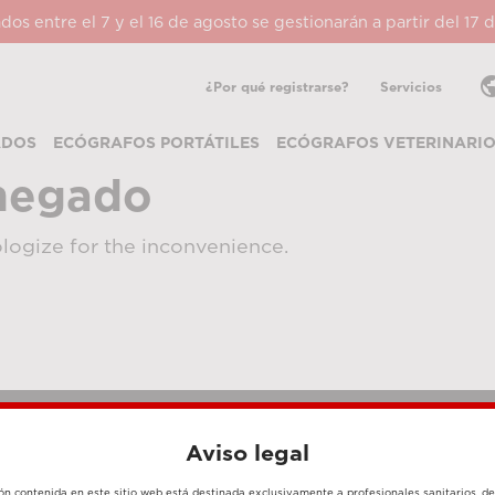
ados entre el 7 y el 16 de agosto se gestionarán a partir del 17
pub
¿Por qué registrarse?
Servicios
ADOS
ECÓGRAFOS PORTÁTILES
ECÓGRAFOS VETERINARI
negado
logize for the inconvenience.
Aviso legal
MÉTODOS DE PAGO
ón contenida en este sitio web está destinada exclusivamente a profesionales sanitarios, d