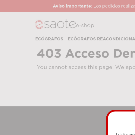
Aviso importante
: Los pedidos realiz
e‑shop
ECÓGRAFOS
ECÓGRAFOS REACONDICION
403 Acceso De
You cannot access this page. We apo
La informaci