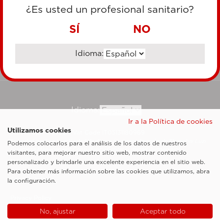
TARJETA DE CRÉDITO
¿Es usted un profesional sanitario?
TRANSFERENCIA BANCARIA
SÍ
NO
Idioma:
Ir al sitio corporativo
Idioma:
Ir a la Política de cookies
Utilizamos cookies
Esaote SpA ©2026 - Vat Code IT05131180969
Sociedad sujeta a la actividad de dirección y coordinación de Shanghai Luzi
Podemos colocarlos para el análisis de los datos de nuestros
Enterprise Management Consultancy Center (Limited Partnership)
visitantes, para mejorar nuestro sitio web, mostrar contenido
Notas legales
personalizado y brindarle una excelente experiencia en el sitio web.
Para obtener más información sobre las cookies que utilizamos, abra
Cookie Policy
la configuración.
Privacy Policy
No, ajustar
Aceptar todo