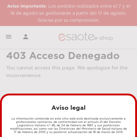
Aviso importante
: Los pedidos realizados entre el 7 y el
16 de agosto se gestionarán a partir del 17 de agosto.
Gracias por su comprensión.


e-shop
403 Acceso Denegado
You cannot access this page. We apologize for the
inconvenience.
Aviso legal
La información contenida en este sitio web está destinada exclusivamente a
profesionales sanitarios, de conformidad con el artículo 21 del Decreto
Legislativo italiano n.º 46, de 24 de febrero de 1997, y sus posteriores
MÉTODOS DE PAGO
modificaciones, así como con las Directrices del Ministerio de Salud italiano de
17 de febrero de 2010 y su posterior actualización de 18 de marzo de 2013.