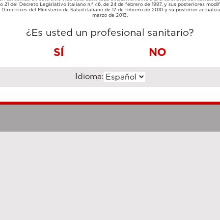
TARJETA
lo 21 del Decreto Legislativo italiano n.º 46, de 24 de febrero de 1997, y sus posteriores modif
TRANSFERENCIA
DE
Directrices del Ministerio de Salud italiano de 17 de febrero de 2010 y su posterior actualiz
BANCARIA
CRÉDITO
marzo de 2013.
¿Es usted un profesional sanitario?
SÍ
NO
Idioma:
Notas legales
Cookie Poli
hanghai Luzi Enterprise Management