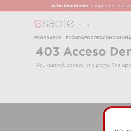
Aviso importante
: Los pedidos realiz
e‑shop
ECÓGRAFOS
ECÓGRAFOS REACONDICION
403 Acceso De
You cannot access this page. We apo
La informaci