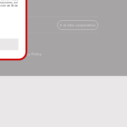
icaciones, así
ación de 18 de
Ir al sitio corporativo
cy
Privacy Policy