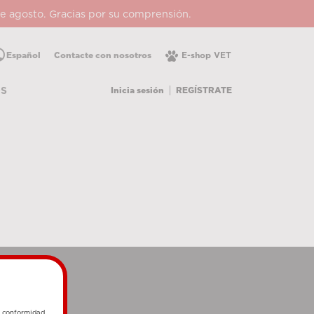
 de agosto. Gracias por su comprensión.
lic
Español
Contacte con nosotros
E-shop VET
Inicia sesión
REGÍSTRATE
OS
e conformidad