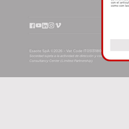
con el artícu
como con las 
Esaote SpA ©2026 - Vat Code IT05131180969
Sociedad sujeta a la actividad de dirección y coordinación de S
Consultancy Center (Limited Partnership)