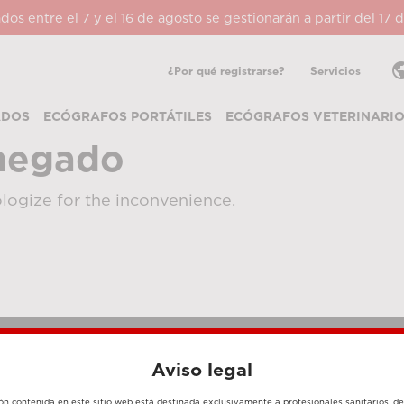
ados entre el 7 y el 16 de agosto se gestionarán a partir del 17
pub
¿Por qué registrarse?
Servicios
ADOS
ECÓGRAFOS PORTÁTILES
ECÓGRAFOS VETERINARI
negado
logize for the inconvenience.
Aviso legal
MÉTODOS DE PAGO
ón contenida en este sitio web está destinada exclusivamente a profesionales sanitarios, d