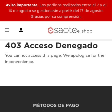
Aviso importante
: Los pedidos realizados entre el 7 y el
16 de agosto se gestionarán a partir del 17 de agosto.
Gracias por su comprensión.


e-shop
403 Acceso Denegado
You cannot access this page. We apologize for the
inconvenience.
MÉTODOS DE PAGO