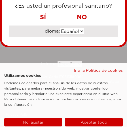
TARJETA DE CRÉDITO
¿Es usted un profesional sanitario?
TRANSFERENCIA BANCARIA
SÍ
NO
Idioma:
Ir al sitio corporativo
Idioma:
Ir a la Política de cookies
Utilizamos cookies
Esaote SpA ©2026 - Vat Code IT05131180969
Sociedad sujeta a la actividad de dirección y coordinación de Shanghai Luzi
Podemos colocarlos para el análisis de los datos de nuestros
Enterprise Management Consultancy Center (Limited Partnership)
visitantes, para mejorar nuestro sitio web, mostrar contenido
Notas legales
personalizado y brindarle una excelente experiencia en el sitio web.
Para obtener más información sobre las cookies que utilizamos, abra
Cookie Policy
la configuración.
Privacy Policy
No, ajustar
Aceptar todo