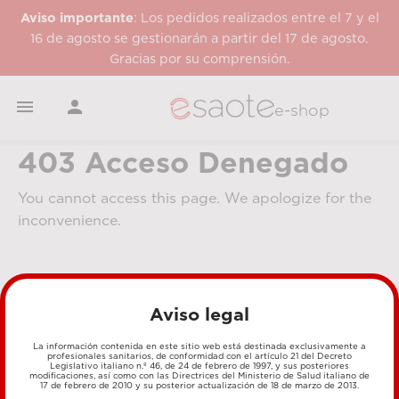
Aviso importante
: Los pedidos realizados entre el 7 y el
16 de agosto se gestionarán a partir del 17 de agosto.
Gracias por su comprensión.


e-shop
403 Acceso Denegado
You cannot access this page. We apologize for the
inconvenience.
Aviso legal
La información contenida en este sitio web está destinada exclusivamente a
profesionales sanitarios, de conformidad con el artículo 21 del Decreto
Legislativo italiano n.º 46, de 24 de febrero de 1997, y sus posteriores
MÉTODOS DE PAGO
modificaciones, así como con las Directrices del Ministerio de Salud italiano de
17 de febrero de 2010 y su posterior actualización de 18 de marzo de 2013.