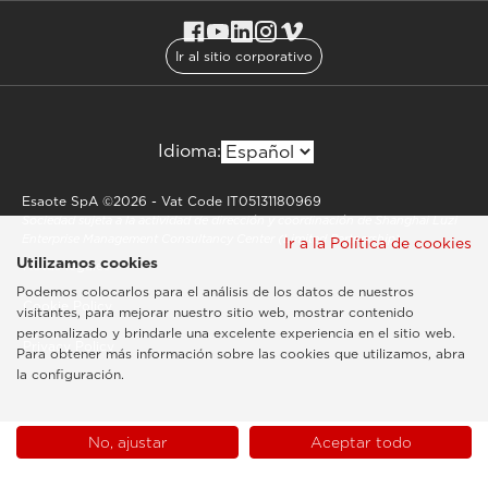
Ir al sitio corporativo
Idioma:
Esaote SpA ©2026 - Vat Code IT05131180969
Sociedad sujeta a la actividad de dirección y coordinación de Shanghai Luzi
Enterprise Management Consultancy Center (Limited Partnership)
Ir a la Política de cookies
Utilizamos cookies
Notas legales
Podemos colocarlos para el análisis de los datos de nuestros
Cookie Policy
visitantes, para mejorar nuestro sitio web, mostrar contenido
personalizado y brindarle una excelente experiencia en el sitio web.
Privacy Policy
Para obtener más información sobre las cookies que utilizamos, abra
la configuración.
No, ajustar
Aceptar todo