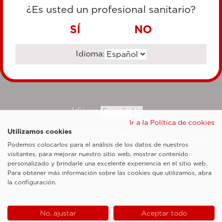
TARJETA DE CRÉDITO
¿Es usted un profesional sanitario?
TRANSFERENCIA BANCARIA
SÍ
NO
Idioma:
Ir al sitio corporativo
Idioma:
Ir a la Política de cookies
Utilizamos cookies
Esaote SpA ©2026 - Vat Code IT05131180969
Sociedad sujeta a la actividad de dirección y coordinación de Shanghai Luzi
Podemos colocarlos para el análisis de los datos de nuestros
Enterprise Management Consultancy Center (Limited Partnership)
visitantes, para mejorar nuestro sitio web, mostrar contenido
Notas legales
personalizado y brindarle una excelente experiencia en el sitio web.
Para obtener más información sobre las cookies que utilizamos, abra
Cookie Policy
la configuración.
Privacy Policy
No, ajustar
Aceptar todo