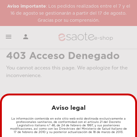
Aviso importante
: Los pedidos realizados entre el 7 y el
16 de agosto se gestionarán a partir del 17 de agosto.
Gracias por su comprensión.


e-shop
403 Acceso Denegado
You cannot access this page. We apologize for the
inconvenience.
Aviso legal
La información contenida en este sitio web está destinada exclusivamente a
profesionales sanitarios, de conformidad con el artículo 21 del Decreto
Legislativo italiano n.º 46, de 24 de febrero de 1997, y sus posteriores
MÉTODOS DE PAGO
modificaciones, así como con las Directrices del Ministerio de Salud italiano de
17 de febrero de 2010 y su posterior actualización de 18 de marzo de 2013.