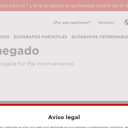
ados entre el 7 y el 16 de agosto se gestionarán a partir del 17
pub
¿Por qué registrarse?
Servicios
ADOS
ECÓGRAFOS PORTÁTILES
ECÓGRAFOS VETERINARI
negado
logize for the inconvenience.
Aviso legal
MÉTODOS DE PAGO
ón contenida en este sitio web está destinada exclusivamente a profesionales sanitarios, d