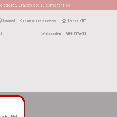
 de agosto. Gracias por su comprensión.
lic
Español
Contacte con nosotros
E-shop VET
Inicia sesión
REGÍSTRATE
OS
e conformidad