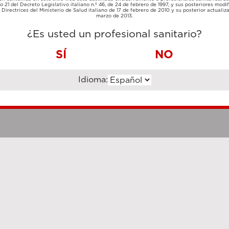
TARJETA
lo 21 del Decreto Legislativo italiano n.º 46, de 24 de febrero de 1997, y sus posteriores modif
TRANSFERENCIA
DE
Directrices del Ministerio de Salud italiano de 17 de febrero de 2010 y su posterior actualiz
BANCARIA
CRÉDITO
marzo de 2013.
¿Es usted un profesional sanitario?
SÍ
NO
Idioma:
Notas legales
Cookie Poli
hanghai Luzi Enterprise Management