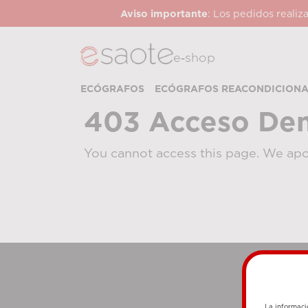
Aviso importante
: Los pedidos realiz
e‑shop
ECÓGRAFOS
ECÓGRAFOS REACONDICION
403 Acceso De
You cannot access this page. We apo
La informaci