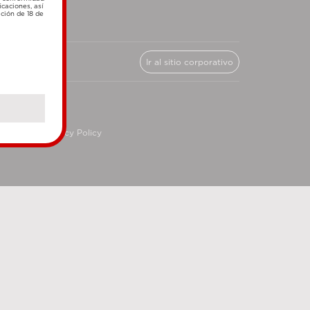
icaciones, así
ación de 18 de
Ir al sitio corporativo
cy
Privacy Policy