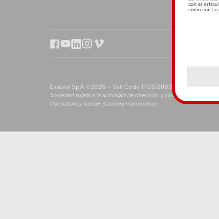
con el artícu
como con las 
Esaote SpA ©2026 - Vat Code IT05131180969
Sociedad sujeta a la actividad de dirección y coordinación de S
Consultancy Center (Limited Partnership)