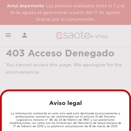
Aviso importante
: Los pedidos realizados entre el 7 y el
16 de agosto se gestionarán a partir del 17 de agosto.
Gracias por su comprensión.


e-shop
403 Acceso Denegado
You cannot access this page. We apologize for the
inconvenience.
Aviso legal
La información contenida en este sitio web está destinada exclusivamente a
profesionales sanitarios, de conformidad con el artículo 21 del Decreto
Legislativo italiano n.º 46, de 24 de febrero de 1997, y sus posteriores
MÉTODOS DE PAGO
modificaciones, así como con las Directrices del Ministerio de Salud italiano de
17 de febrero de 2010 y su posterior actualización de 18 de marzo de 2013.