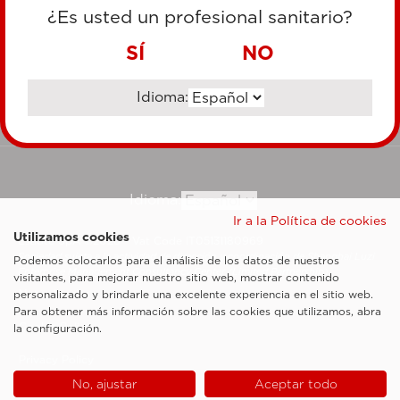
TARJETA DE CRÉDITO
¿Es usted un profesional sanitario?
TRANSFERENCIA BANCARIA
SÍ
NO
Idioma:
Ir al sitio corporativo
Idioma:
Ir a la Política de cookies
Utilizamos cookies
Esaote SpA ©2026 - Vat Code IT05131180969
Sociedad sujeta a la actividad de dirección y coordinación de Shanghai Luzi
Podemos colocarlos para el análisis de los datos de nuestros
Enterprise Management Consultancy Center (Limited Partnership)
visitantes, para mejorar nuestro sitio web, mostrar contenido
Notas legales
personalizado y brindarle una excelente experiencia en el sitio web.
Para obtener más información sobre las cookies que utilizamos, abra
Cookie Policy
la configuración.
Privacy Policy
No, ajustar
Aceptar todo