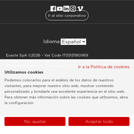
Ir al sitio corporativo
Idioma:
Esaote SpA ©2026 - Vat Code IT05131180969
Sociedad sujeta a la actividad de dirección y coordinación de Shanghai Luzi
Enterprise Management Consultancy Center (Limited Partnership)
Ir a la Política de cookies
Utilizamos cookies
Notas legales
Podemos colocarlos para el análisis de los datos de nuestros
Cookie Policy
visitantes, para mejorar nuestro sitio web, mostrar contenido
personalizado y brindarle una excelente experiencia en el sitio web.
Privacy Policy
Para obtener más información sobre las cookies que utilizamos, abra
la configuración.
No, ajustar
Aceptar todo