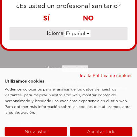
TARJETA DE CRÉDITO
¿Es usted un profesional sanitario?
TRANSFERENCIA BANCARIA
SÍ
NO
Idioma:
Ir al sitio corporativo
Idioma:
Ir a la Política de cookies
Utilizamos cookies
Esaote SpA ©2026 - Vat Code IT05131180969
Sociedad sujeta a la actividad de dirección y coordinación de Shanghai Luzi
Podemos colocarlos para el análisis de los datos de nuestros
Enterprise Management Consultancy Center (Limited Partnership)
visitantes, para mejorar nuestro sitio web, mostrar contenido
Notas legales
personalizado y brindarle una excelente experiencia en el sitio web.
Para obtener más información sobre las cookies que utilizamos, abra
Cookie Policy
la configuración.
Privacy Policy
No, ajustar
Aceptar todo