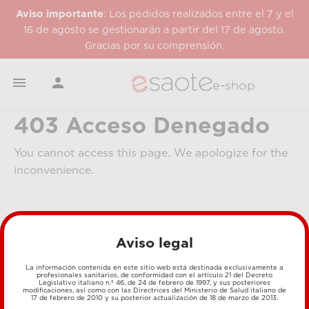
Aviso importante
: Los pedidos realizados entre el 7 y el
16 de agosto se gestionarán a partir del 17 de agosto.
Gracias por su comprensión.


e-shop
403 Acceso Denegado
You cannot access this page. We apologize for the
inconvenience.
Aviso legal
La información contenida en este sitio web está destinada exclusivamente a
profesionales sanitarios, de conformidad con el artículo 21 del Decreto
Legislativo italiano n.º 46, de 24 de febrero de 1997, y sus posteriores
MÉTODOS DE PAGO
modificaciones, así como con las Directrices del Ministerio de Salud italiano de
17 de febrero de 2010 y su posterior actualización de 18 de marzo de 2013.