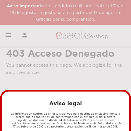
Aviso importante
: Los pedidos realizados entre el 7 y el
16 de agosto se gestionarán a partir del 17 de agosto.
Gracias por su comprensión.


e-shop
403 Acceso Denegado
You cannot access this page. We apologize for the
inconvenience.
Aviso legal
La información contenida en este sitio web está destinada exclusivamente a
profesionales sanitarios, de conformidad con el artículo 21 del Decreto
Legislativo italiano n.º 46, de 24 de febrero de 1997, y sus posteriores
MÉTODOS DE PAGO
modificaciones, así como con las Directrices del Ministerio de Salud italiano de
17 de febrero de 2010 y su posterior actualización de 18 de marzo de 2013.