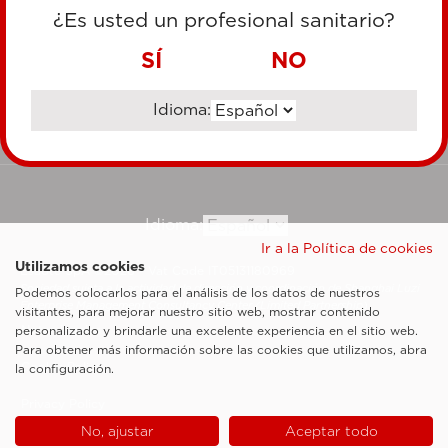
TARJETA DE CRÉDITO
¿Es usted un profesional sanitario?
TRANSFERENCIA BANCARIA
SÍ
NO
Idioma:
Ir al sitio corporativo
Idioma:
Ir a la Política de cookies
Utilizamos cookies
Esaote SpA ©2026 - Vat Code IT05131180969
Sociedad sujeta a la actividad de dirección y coordinación de Shanghai Luzi
Podemos colocarlos para el análisis de los datos de nuestros
Enterprise Management Consultancy Center (Limited Partnership)
visitantes, para mejorar nuestro sitio web, mostrar contenido
Notas legales
personalizado y brindarle una excelente experiencia en el sitio web.
Para obtener más información sobre las cookies que utilizamos, abra
Cookie Policy
la configuración.
Privacy Policy
No, ajustar
Aceptar todo