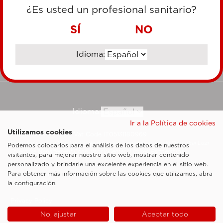
TARJETA DE CRÉDITO
¿Es usted un profesional sanitario?
TRANSFERENCIA BANCARIA
SÍ
NO
Idioma:
Ir al sitio corporativo
Idioma:
Ir a la Política de cookies
Utilizamos cookies
Esaote SpA ©2026 - Vat Code IT05131180969
Sociedad sujeta a la actividad de dirección y coordinación de Shanghai Luzi
Podemos colocarlos para el análisis de los datos de nuestros
Enterprise Management Consultancy Center (Limited Partnership)
visitantes, para mejorar nuestro sitio web, mostrar contenido
Notas legales
personalizado y brindarle una excelente experiencia en el sitio web.
Para obtener más información sobre las cookies que utilizamos, abra
Cookie Policy
la configuración.
Privacy Policy
No, ajustar
Aceptar todo