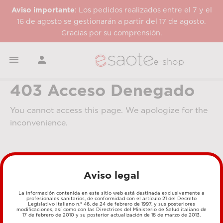
Aviso importante
: Los pedidos realizados entre el 7 y el
16 de agosto se gestionarán a partir del 17 de agosto.
Gracias por su comprensión.


e-shop
403 Acceso Denegado
You cannot access this page. We apologize for the
inconvenience.
Aviso legal
La información contenida en este sitio web está destinada exclusivamente a
profesionales sanitarios, de conformidad con el artículo 21 del Decreto
Legislativo italiano n.º 46, de 24 de febrero de 1997, y sus posteriores
MÉTODOS DE PAGO
modificaciones, así como con las Directrices del Ministerio de Salud italiano de
17 de febrero de 2010 y su posterior actualización de 18 de marzo de 2013.