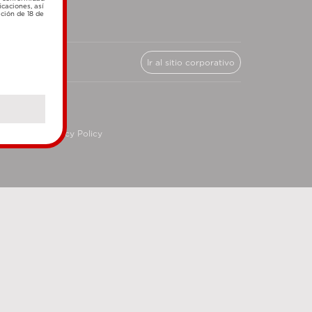
icaciones, así
ación de 18 de
Ir al sitio corporativo
cy
Privacy Policy