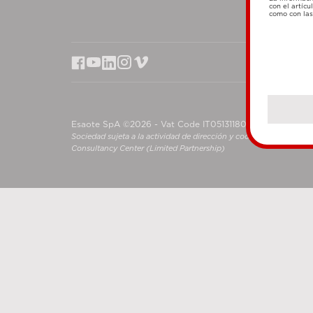
con el artícu
como con las 
Esaote SpA ©2026 - Vat Code IT05131180969
Sociedad sujeta a la actividad de dirección y coordinación de S
Consultancy Center (Limited Partnership)