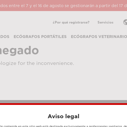
ados entre el 7 y el 16 de agosto se gestionarán a partir del 17
pub
¿Por qué registrarse?
Servicios
ADOS
ECÓGRAFOS PORTÁTILES
ECÓGRAFOS VETERINARI
negado
logize for the inconvenience.
Aviso legal
MÉTODOS DE PAGO
ón contenida en este sitio web está destinada exclusivamente a profesionales sanitarios, d