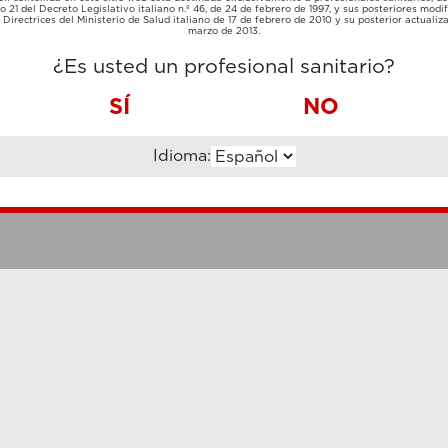
TARJETA
lo 21 del Decreto Legislativo italiano n.º 46, de 24 de febrero de 1997, y sus posteriores modif
TRANSFERENCIA
DE
Directrices del Ministerio de Salud italiano de 17 de febrero de 2010 y su posterior actualiz
BANCARIA
CRÉDITO
marzo de 2013.
¿Es usted un profesional sanitario?
SÍ
NO
Idioma:
Notas legales
Cookie Poli
hanghai Luzi Enterprise Management