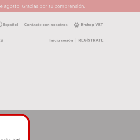
 de agosto. Gracias por su comprensión.
lic
Español
Contacte con nosotros
E-shop VET
Inicia sesión
REGÍSTRATE
OS
e conformidad