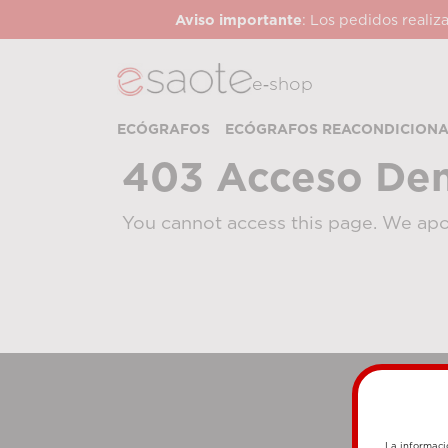
Aviso importante
: Los pedidos realiz
e‑shop
ECÓGRAFOS
ECÓGRAFOS REACONDICION
403 Acceso De
You cannot access this page. We apo
La informaci