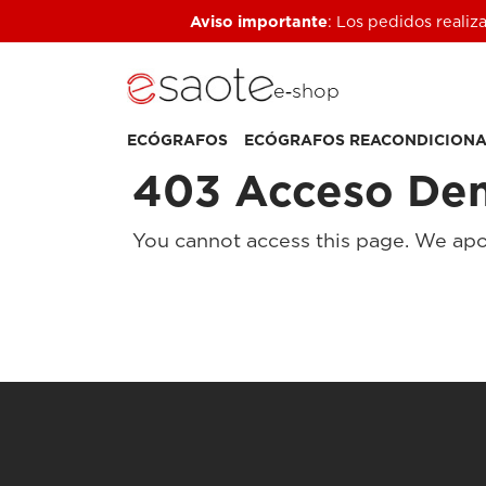
Aviso importante
: Los pedidos realiz
e‑shop
ECÓGRAFOS
ECÓGRAFOS REACONDICION
403 Acceso De
You cannot access this page. We apo