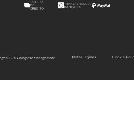
TARJETA
TRANSFERENCIA
DE
BANCARIA
CRÉDITO
Notas legales
Cookie Poli
hanghai Luzi Enterprise Management