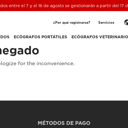
ados entre el 7 y el 16 de agosto se gestionarán a partir del 17
pub
¿Por qué registrarse?
Servicios
ADOS
ECÓGRAFOS PORTÁTILES
ECÓGRAFOS VETERINARI
negado
logize for the inconvenience.
MÉTODOS DE PAGO