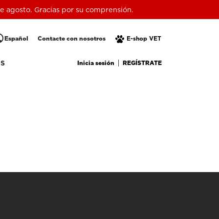
 de agosto. Gracias por su comprensión.
lic
Español
Contacte con nosotros
E-shop VET
Inicia sesión
REGÍSTRATE
OS