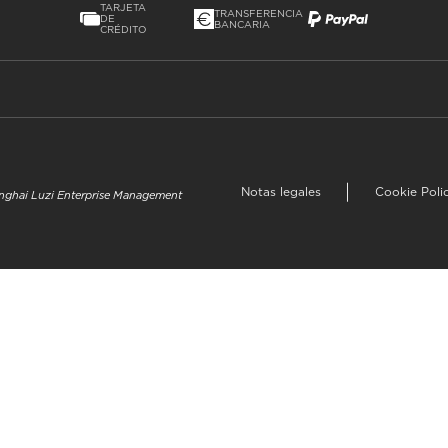
TARJETA
TRANSFERENCIA
DE
BANCARIA
CRÉDITO
Notas legales
Cookie Poli
hanghai Luzi Enterprise Management