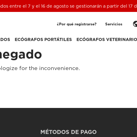
ados entre el 7 y el 16 de agosto se gestionarán a partir del 17
pub
¿Por qué registrarse?
Servicios
ADOS
ECÓGRAFOS PORTÁTILES
ECÓGRAFOS VETERINARI
negado
logize for the inconvenience.
MÉTODOS DE PAGO