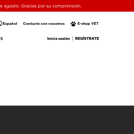
 de agosto. Gracias por su comprensión.
lic
Español
Contacte con nosotros
E-shop VET
Inicia sesión
REGÍSTRATE
OS