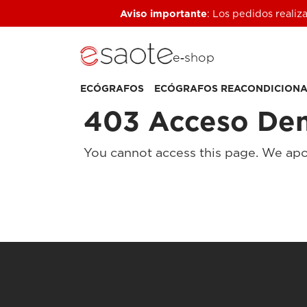
Aviso importante
: Los pedidos realiz
e‑shop
ECÓGRAFOS
ECÓGRAFOS REACONDICION
403 Acceso De
You cannot access this page. We apo