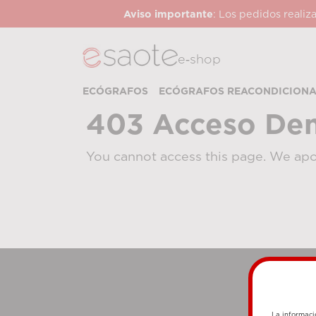
Aviso importante
: Los pedidos realiz
e‑shop
ECÓGRAFOS
ECÓGRAFOS REACONDICION
403 Acceso De
You cannot access this page. We apo
La informaci