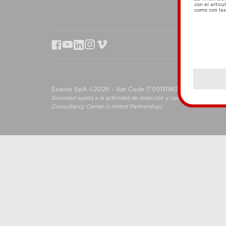
con el artícu
como con las 
Esaote SpA ©2026 - Vat Code IT05131180969
Sociedad sujeta a la actividad de dirección y coordinación de S
Consultancy Center (Limited Partnership)