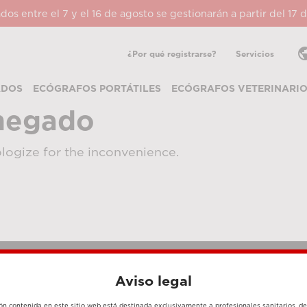
ados entre el 7 y el 16 de agosto se gestionarán a partir del 17
pub
¿Por qué registrarse?
Servicios
ADOS
ECÓGRAFOS PORTÁTILES
ECÓGRAFOS VETERINARI
negado
logize for the inconvenience.
Aviso legal
MÉTODOS DE PAGO
ón contenida en este sitio web está destinada exclusivamente a profesionales sanitarios, d