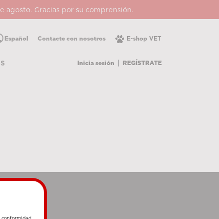
 de agosto. Gracias por su comprensión.
lic
Español
Contacte con nosotros
E-shop VET
Inicia sesión
REGÍSTRATE
OS
e conformidad