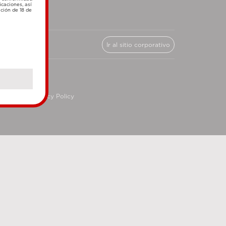
icaciones, así
ación de 18 de
Ir al sitio corporativo
cy
Privacy Policy