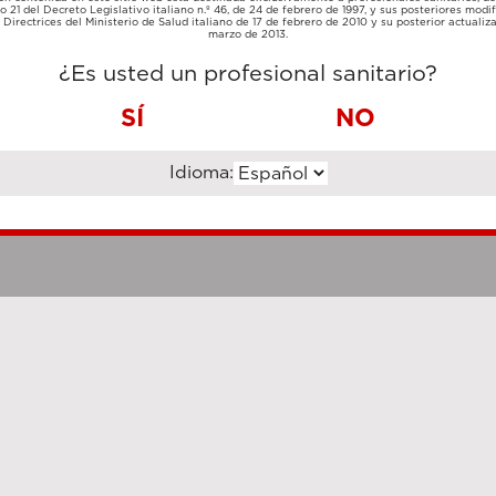
TARJETA
lo 21 del Decreto Legislativo italiano n.º 46, de 24 de febrero de 1997, y sus posteriores modif
TRANSFERENCIA
DE
Directrices del Ministerio de Salud italiano de 17 de febrero de 2010 y su posterior actualiz
BANCARIA
CRÉDITO
marzo de 2013.
¿Es usted un profesional sanitario?
SÍ
NO
Idioma:
Notas legales
Cookie Poli
hanghai Luzi Enterprise Management