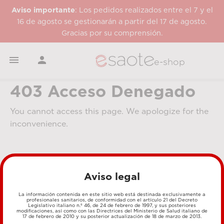
Aviso importante
: Los pedidos realizados entre el 7 y el
16 de agosto se gestionarán a partir del 17 de agosto.
Gracias por su comprensión.


e-shop
403 Acceso Denegado
You cannot access this page. We apologize for the
inconvenience.
Aviso legal
La información contenida en este sitio web está destinada exclusivamente a
profesionales sanitarios, de conformidad con el artículo 21 del Decreto
Legislativo italiano n.º 46, de 24 de febrero de 1997, y sus posteriores
MÉTODOS DE PAGO
modificaciones, así como con las Directrices del Ministerio de Salud italiano de
17 de febrero de 2010 y su posterior actualización de 18 de marzo de 2013.