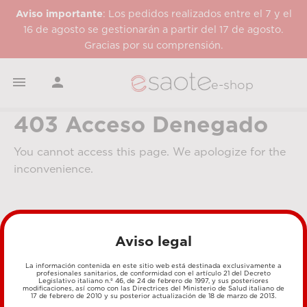
Aviso importante
: Los pedidos realizados entre el 7 y el
16 de agosto se gestionarán a partir del 17 de agosto.
Gracias por su comprensión.


e-shop
403 Acceso Denegado
You cannot access this page. We apologize for the
inconvenience.
Aviso legal
La información contenida en este sitio web está destinada exclusivamente a
profesionales sanitarios, de conformidad con el artículo 21 del Decreto
Legislativo italiano n.º 46, de 24 de febrero de 1997, y sus posteriores
MÉTODOS DE PAGO
modificaciones, así como con las Directrices del Ministerio de Salud italiano de
17 de febrero de 2010 y su posterior actualización de 18 de marzo de 2013.