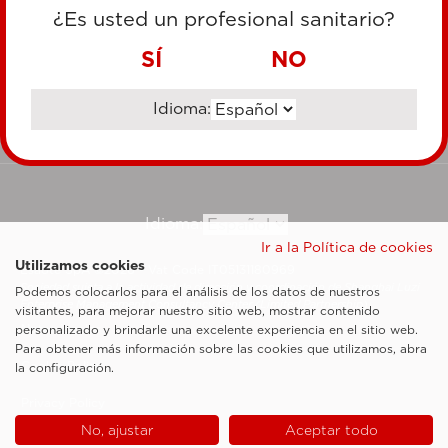
TARJETA DE CRÉDITO
¿Es usted un profesional sanitario?
TRANSFERENCIA BANCARIA
SÍ
NO
Idioma:
Ir al sitio corporativo
Idioma:
Ir a la Política de cookies
Utilizamos cookies
Esaote SpA ©2026 - Vat Code IT05131180969
Sociedad sujeta a la actividad de dirección y coordinación de Shanghai Luzi
Podemos colocarlos para el análisis de los datos de nuestros
Enterprise Management Consultancy Center (Limited Partnership)
visitantes, para mejorar nuestro sitio web, mostrar contenido
Notas legales
personalizado y brindarle una excelente experiencia en el sitio web.
Para obtener más información sobre las cookies que utilizamos, abra
Cookie Policy
la configuración.
Privacy Policy
No, ajustar
Aceptar todo