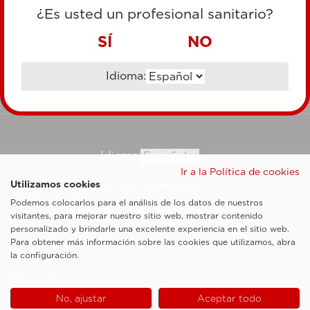
TARJETA DE CRÉDITO
¿Es usted un profesional sanitario?
TRANSFERENCIA BANCARIA
SÍ
NO
Idioma:
Ir al sitio corporativo
Idioma:
Ir a la Política de cookies
Utilizamos cookies
Esaote SpA ©2026 - Vat Code IT05131180969
Sociedad sujeta a la actividad de dirección y coordinación de Shanghai Luzi
Podemos colocarlos para el análisis de los datos de nuestros
Enterprise Management Consultancy Center (Limited Partnership)
visitantes, para mejorar nuestro sitio web, mostrar contenido
Notas legales
personalizado y brindarle una excelente experiencia en el sitio web.
Para obtener más información sobre las cookies que utilizamos, abra
Cookie Policy
la configuración.
Privacy Policy
No, ajustar
Aceptar todo