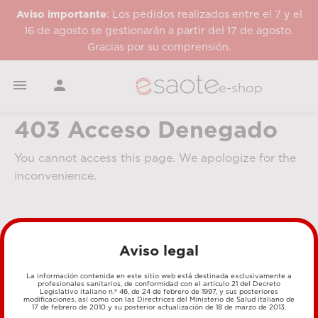
Aviso importante
: Los pedidos realizados entre el 7 y el
16 de agosto se gestionarán a partir del 17 de agosto.
Gracias por su comprensión.


e-shop
403 Acceso Denegado
You cannot access this page. We apologize for the
inconvenience.
Aviso legal
La información contenida en este sitio web está destinada exclusivamente a
profesionales sanitarios, de conformidad con el artículo 21 del Decreto
Legislativo italiano n.º 46, de 24 de febrero de 1997, y sus posteriores
MÉTODOS DE PAGO
modificaciones, así como con las Directrices del Ministerio de Salud italiano de
17 de febrero de 2010 y su posterior actualización de 18 de marzo de 2013.