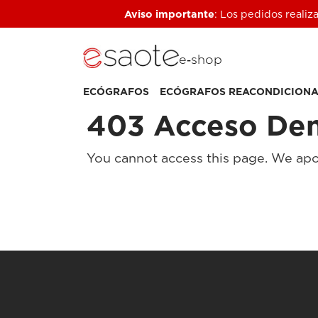
Aviso importante
: Los pedidos realiz
e‑shop
ECÓGRAFOS
ECÓGRAFOS REACONDICION
403 Acceso De
You cannot access this page. We apo