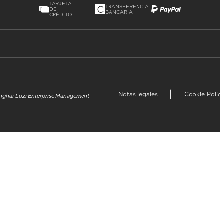
TARJETA
TRANSFERENCIA
DE
BANCARIA
CRÉDITO
Notas legales
Cookie Poli
hanghai Luzi Enterprise Management