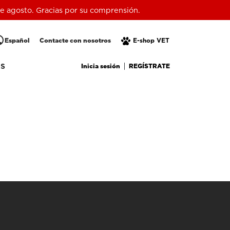
 de agosto. Gracias por su comprensión.
lic
Español
Contacte con nosotros
E-shop VET
Inicia sesión
REGÍSTRATE
OS