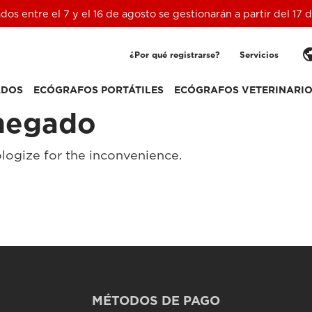
ados entre el 7 y el 16 de agosto se gestionarán a partir del 17
pub
¿Por qué registrarse?
Servicios
ADOS
ECÓGRAFOS PORTÁTILES
ECÓGRAFOS VETERINARI
negado
logize for the inconvenience.
MÉTODOS DE PAGO