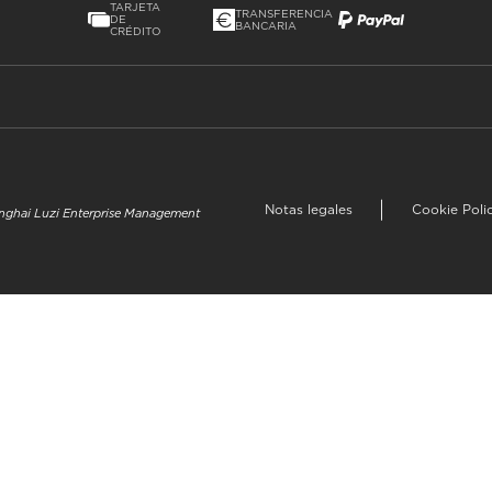
TARJETA
TRANSFERENCIA
DE
BANCARIA
CRÉDITO
Notas legales
Cookie Poli
hanghai Luzi Enterprise Management