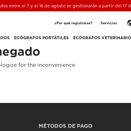
ados entre el 7 y el 16 de agosto se gestionarán a partir del 17
pub
¿Por qué registrarse?
Servicios
ADOS
ECÓGRAFOS PORTÁTILES
ECÓGRAFOS VETERINARI
negado
logize for the inconvenience.
MÉTODOS DE PAGO