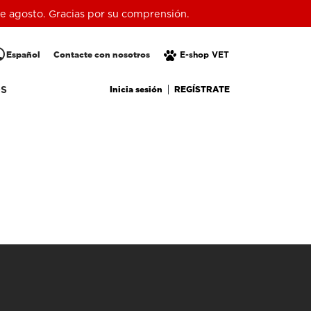
 de agosto. Gracias por su comprensión.
lic
Español
Contacte con nosotros
E-shop VET
Inicia sesión
REGÍSTRATE
OS