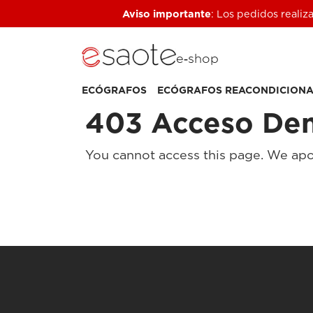
Aviso importante
: Los pedidos realiz
e‑shop
ECÓGRAFOS
ECÓGRAFOS REACONDICION
403 Acceso De
You cannot access this page. We apo