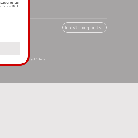
icaciones, así
ación de 18 de
Ir al sitio corporativo
cy
Privacy Policy