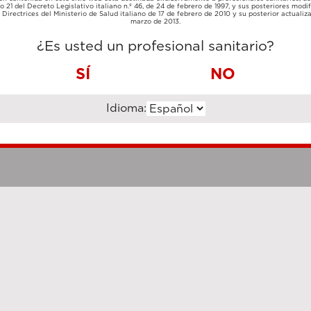
TARJETA
lo 21 del Decreto Legislativo italiano n.º 46, de 24 de febrero de 1997, y sus posteriores modif
TRANSFERENCIA
DE
Directrices del Ministerio de Salud italiano de 17 de febrero de 2010 y su posterior actualiz
BANCARIA
CRÉDITO
marzo de 2013.
¿Es usted un profesional sanitario?
SÍ
NO
Idioma:
Notas legales
Cookie Poli
hanghai Luzi Enterprise Management