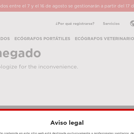
ados entre el 7 y el 16 de agosto se gestionarán a partir del 17
pub
¿Por qué registrarse?
Servicios
ADOS
ECÓGRAFOS PORTÁTILES
ECÓGRAFOS VETERINARI
negado
logize for the inconvenience.
Aviso legal
MÉTODOS DE PAGO
ón contenida en este sitio web está destinada exclusivamente a profesionales sanitarios, d