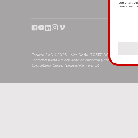
con el artícu
como con las 
Esaote SpA ©2026 - Vat Code IT05131180969
Sociedad sujeta a la actividad de dirección y coordinación de S
Consultancy Center (Limited Partnership)