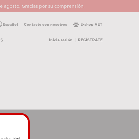
 de agosto. Gracias por su comprensión.
lic
Español
Contacte con nosotros
E-shop VET
Inicia sesión
REGÍSTRATE
OS
e conformidad