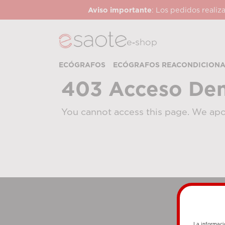
Aviso importante
: Los pedidos realiz
e‑shop
ECÓGRAFOS
ECÓGRAFOS REACONDICION
403 Acceso De
You cannot access this page. We apo
La informaci