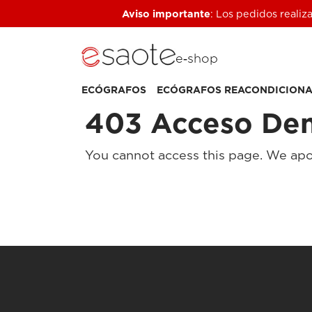
Aviso importante
: Los pedidos realiz
e‑shop
ECÓGRAFOS
ECÓGRAFOS REACONDICION
403 Acceso De
You cannot access this page. We apo