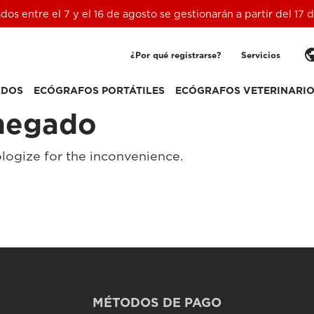
ados entre el 7 y el 16 de agosto se gestionarán a partir del 17
pub
¿Por qué registrarse?
Servicios
ADOS
ECÓGRAFOS PORTÁTILES
ECÓGRAFOS VETERINARI
negado
logize for the inconvenience.
MÉTODOS DE PAGO