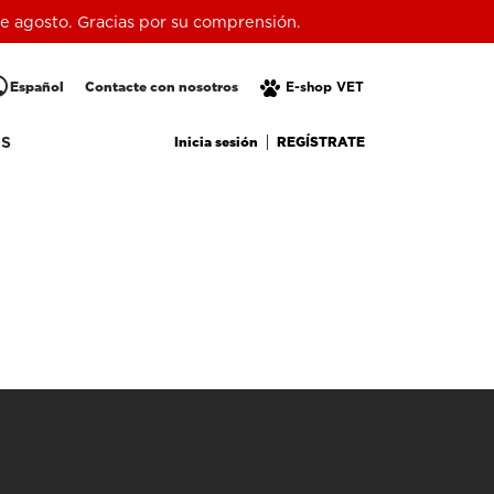
 de agosto. Gracias por su comprensión.
lic
Español
Contacte con nosotros
E-shop VET
Inicia sesión
REGÍSTRATE
OS