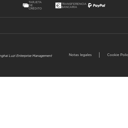
TARJETA
TRANSFERENCIA
DE
BANCARIA
CRÉDITO
Notas legales
Cookie Poli
hanghai Luzi Enterprise Management