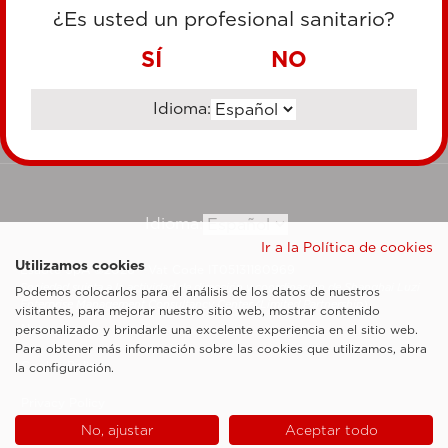
TARJETA DE CRÉDITO
¿Es usted un profesional sanitario?
TRANSFERENCIA BANCARIA
SÍ
NO
Idioma:
Ir al sitio corporativo
Idioma:
Ir a la Política de cookies
Utilizamos cookies
Esaote SpA ©2026 - Vat Code IT05131180969
Sociedad sujeta a la actividad de dirección y coordinación de Shanghai Luzi
Podemos colocarlos para el análisis de los datos de nuestros
Enterprise Management Consultancy Center (Limited Partnership)
visitantes, para mejorar nuestro sitio web, mostrar contenido
Notas legales
personalizado y brindarle una excelente experiencia en el sitio web.
Para obtener más información sobre las cookies que utilizamos, abra
Cookie Policy
la configuración.
Privacy Policy
No, ajustar
Aceptar todo