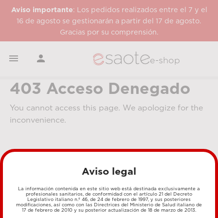
Aviso importante
: Los pedidos realizados entre el 7 y el
16 de agosto se gestionarán a partir del 17 de agosto.
Gracias por su comprensión.


e-shop
403 Acceso Denegado
You cannot access this page. We apologize for the
inconvenience.
Aviso legal
La información contenida en este sitio web está destinada exclusivamente a
profesionales sanitarios, de conformidad con el artículo 21 del Decreto
Legislativo italiano n.º 46, de 24 de febrero de 1997, y sus posteriores
MÉTODOS DE PAGO
modificaciones, así como con las Directrices del Ministerio de Salud italiano de
17 de febrero de 2010 y su posterior actualización de 18 de marzo de 2013.