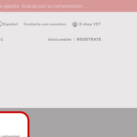
 de agosto. Gracias por su comprensión.
lic
Español
Contacte con nosotros
E-shop VET
Inicia sesión
REGÍSTRATE
OS
e conformidad