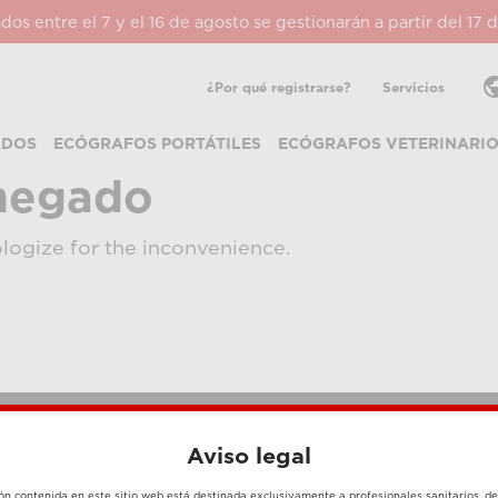
ados entre el 7 y el 16 de agosto se gestionarán a partir del 17
pub
¿Por qué registrarse?
Servicios
ADOS
ECÓGRAFOS PORTÁTILES
ECÓGRAFOS VETERINARI
negado
logize for the inconvenience.
Aviso legal
MÉTODOS DE PAGO
ón contenida en este sitio web está destinada exclusivamente a profesionales sanitarios, d