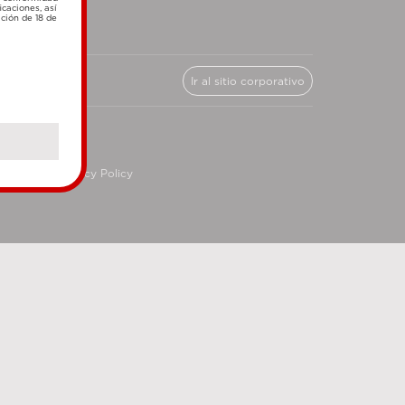
icaciones, así
ación de 18 de
Ir al sitio corporativo
cy
Privacy Policy