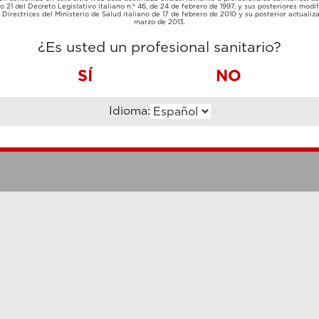
TARJETA
lo 21 del Decreto Legislativo italiano n.º 46, de 24 de febrero de 1997, y sus posteriores modif
TRANSFERENCIA
DE
Directrices del Ministerio de Salud italiano de 17 de febrero de 2010 y su posterior actualiz
BANCARIA
CRÉDITO
marzo de 2013.
¿Es usted un profesional sanitario?
SÍ
NO
Idioma:
Notas legales
Cookie Poli
hanghai Luzi Enterprise Management