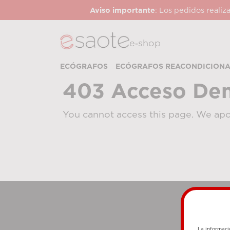
Aviso importante
: Los pedidos realiz
e‑shop
ECÓGRAFOS
ECÓGRAFOS REACONDICION
403 Acceso De
You cannot access this page. We apo
La informaci