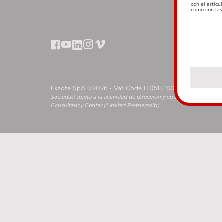
con el artícu
como con las 
Esaote SpA ©2026 - Vat Code IT05131180969
Sociedad sujeta a la actividad de dirección y coordinación de S
Consultancy Center (Limited Partnership)