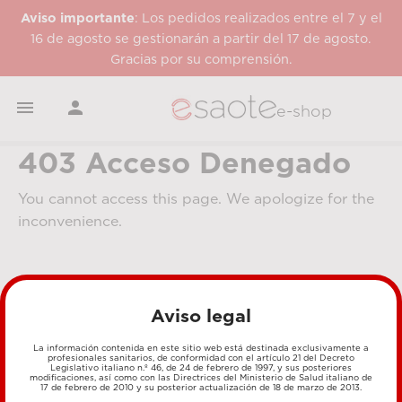
Aviso importante
: Los pedidos realizados entre el 7 y el
16 de agosto se gestionarán a partir del 17 de agosto.
Gracias por su comprensión.


e-shop
403 Acceso Denegado
You cannot access this page. We apologize for the
inconvenience.
Aviso legal
La información contenida en este sitio web está destinada exclusivamente a
profesionales sanitarios, de conformidad con el artículo 21 del Decreto
Legislativo italiano n.º 46, de 24 de febrero de 1997, y sus posteriores
MÉTODOS DE PAGO
modificaciones, así como con las Directrices del Ministerio de Salud italiano de
17 de febrero de 2010 y su posterior actualización de 18 de marzo de 2013.