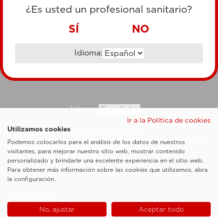
TARJETA DE CRÉDITO
¿Es usted un profesional sanitario?
TRANSFERENCIA BANCARIA
SÍ
NO
Idioma:
Ir al sitio corporativo
Idioma:
Ir a la Política de cookies
Utilizamos cookies
Esaote SpA ©2026 - Vat Code IT05131180969
Sociedad sujeta a la actividad de dirección y coordinación de Shanghai Luzi
Podemos colocarlos para el análisis de los datos de nuestros
Enterprise Management Consultancy Center (Limited Partnership)
visitantes, para mejorar nuestro sitio web, mostrar contenido
Notas legales
personalizado y brindarle una excelente experiencia en el sitio web.
Para obtener más información sobre las cookies que utilizamos, abra
Cookie Policy
la configuración.
Privacy Policy
No, ajustar
Aceptar todo