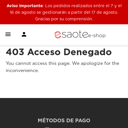
Aviso importante
: Los pedidos realizados entre el 7 y el
16 de agosto se gestionarán a partir del 17 de agosto.
Gracias por su comprensión.


e-shop
403 Acceso Denegado
You cannot access this page. We apologize for the
inconvenience.
MÉTODOS DE PAGO