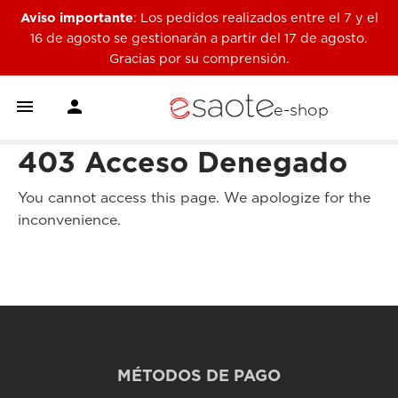
Aviso importante
: Los pedidos realizados entre el 7 y el
16 de agosto se gestionarán a partir del 17 de agosto.
Gracias por su comprensión.


e-shop
403 Acceso Denegado
You cannot access this page. We apologize for the
inconvenience.
MÉTODOS DE PAGO