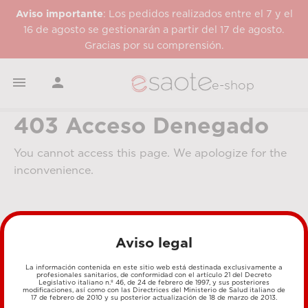
Aviso importante
: Los pedidos realizados entre el 7 y el
16 de agosto se gestionarán a partir del 17 de agosto.
Gracias por su comprensión.


e-shop
403 Acceso Denegado
You cannot access this page. We apologize for the
inconvenience.
Aviso legal
La información contenida en este sitio web está destinada exclusivamente a
profesionales sanitarios, de conformidad con el artículo 21 del Decreto
Legislativo italiano n.º 46, de 24 de febrero de 1997, y sus posteriores
MÉTODOS DE PAGO
modificaciones, así como con las Directrices del Ministerio de Salud italiano de
17 de febrero de 2010 y su posterior actualización de 18 de marzo de 2013.