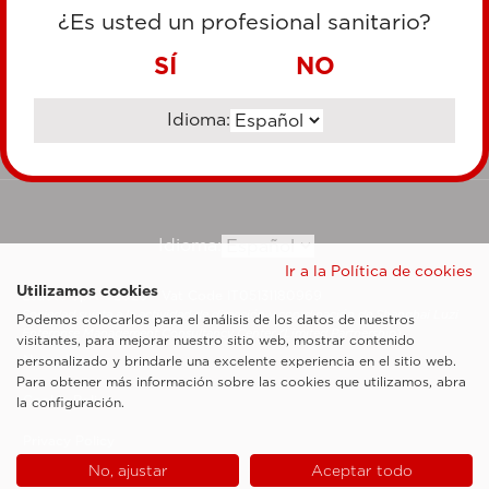
TARJETA DE CRÉDITO
¿Es usted un profesional sanitario?
TRANSFERENCIA BANCARIA
SÍ
NO
Idioma:
Ir al sitio corporativo
Idioma:
Ir a la Política de cookies
Utilizamos cookies
Esaote SpA ©2026 - Vat Code IT05131180969
Sociedad sujeta a la actividad de dirección y coordinación de Shanghai Luzi
Podemos colocarlos para el análisis de los datos de nuestros
Enterprise Management Consultancy Center (Limited Partnership)
visitantes, para mejorar nuestro sitio web, mostrar contenido
Notas legales
personalizado y brindarle una excelente experiencia en el sitio web.
Para obtener más información sobre las cookies que utilizamos, abra
Cookie Policy
la configuración.
Privacy Policy
No, ajustar
Aceptar todo